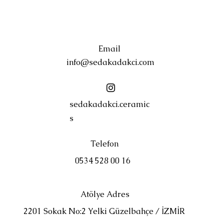
Email
info@sedakadakci
.com
sedakadakci.ceramic
s
Telefon
0534 528 00 16
Atölye Adres
2201 Sokak No:2 Yelki Güzelbahçe / İZMİR