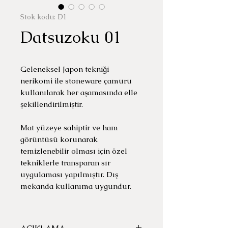
Stok kodu: D1
Datsuzoku 01
Geleneksel Japon tekniği
nerikomi ile stoneware çamuru
kullanılarak her aşamasında elle
şekillendirilmiştir.
Mat yüzeye sahiptir ve ham
görüntüsü korunarak
temizlenebilir olması için özel
tekniklerle transparan sır
uygulaması yapılmı
ş
tır. Dı
ş
mekanda kullanıma uygundur.